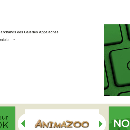
s marchands des Galeries Appalaches
onible.
-->